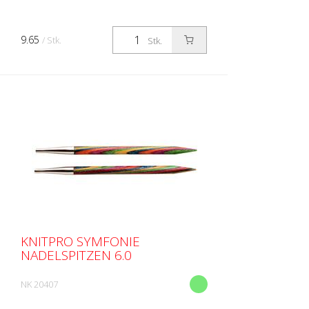
9.65
/ Stk.
Stk.
KNITPRO SYMFONIE
NADELSPITZEN 6.0
NK 20407