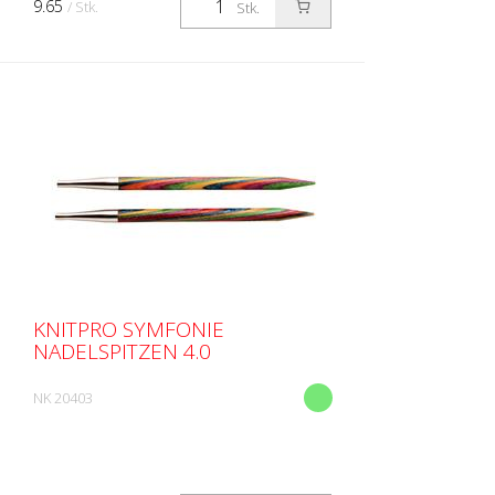
9.65
/ Stk.
Stk.
KNITPRO SYMFONIE
NADELSPITZEN 4.0
NK 20403