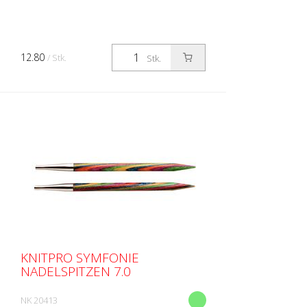
12.80
/ Stk.
Stk.
KNITPRO SYMFONIE
NADELSPITZEN 7.0
NK 20413