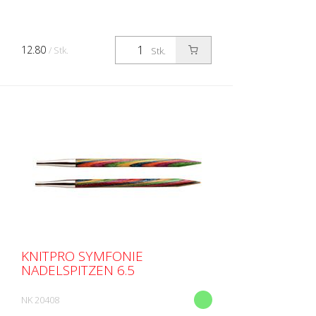
12.80
/ Stk.
Stk.
KNITPRO SYMFONIE
NADELSPITZEN 6.5
NK 20408