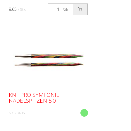
9.65
/ Stk.
Stk.
KNITPRO SYMFONIE
NADELSPITZEN 5.0
NK 20405