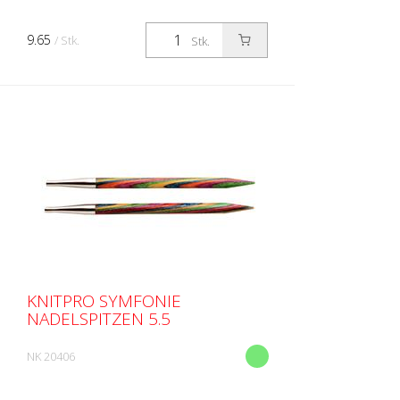
9.65
/ Stk.
Stk.
KNITPRO SYMFONIE
NADELSPITZEN 5.5
NK 20406