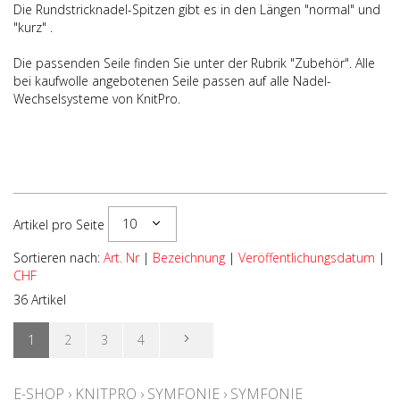
Die Rundstricknadel-Spitzen gibt es in den Längen "normal" und
"kurz" .
Die passenden Seile finden Sie unter der Rubrik "Zubehör". Alle
bei kaufwolle angebotenen Seile passen auf alle Nadel-
Wechselsysteme von KnitPro.
10
Artikel pro Seite
Sortieren nach:
Art. Nr
|
Bezeichnung
|
Veröffentlichungsdatum
|
CHF
36 Artikel
1
2
3
4
E-SHOP
›
KNITPRO
›
SYMFONIE
›
SYMFONIE