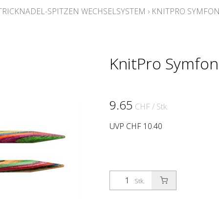
RICKNADEL-SPITZEN WECHSELSYSTEM
›
KNITPRO SYMFONI
KnitPro Symfon
9.65
CHF
/ Stk.
UVP CHF 10.40
Stk.