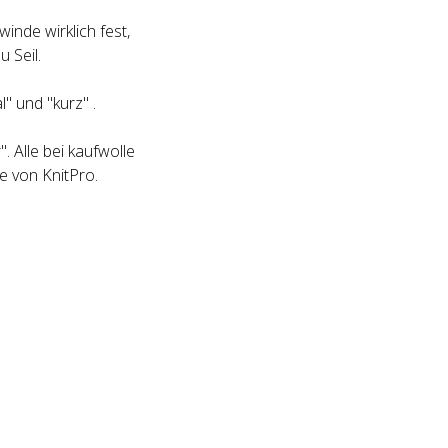
inde wirklich fest,
 Seil.
" und "kurz" .
. Alle bei kaufwolle
e von KnitPro.