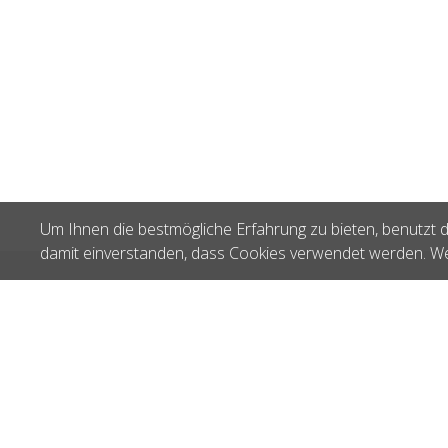
Um Ihnen die bestmögliche Erfahrung zu bieten, benutzt d
damit einverstanden, dass Cookies verwendet werden. We
Zuletzt gesehen
KnitPro Symfonie
Nadelspitzen 5.5
NK 20406