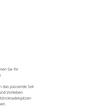
nen Sie Ihr
.
n das passende Seil
und Vorlieben.
stricknadelspitzen
hen.