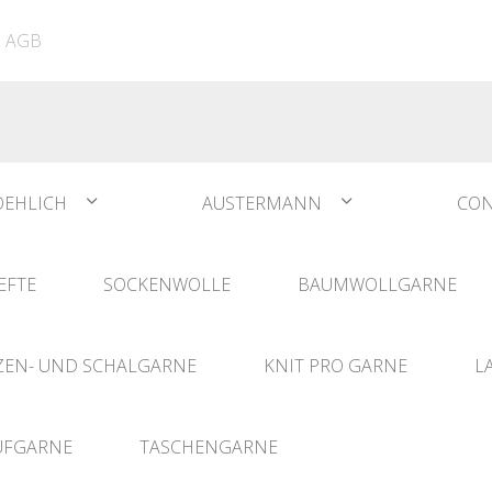
ATIA
N°1 Sockwool Flamenco
The Vegan Bag
Dreamz Nadel- und
AGB
The Vegan Bag Color
Häklisets
ere
Husky
Combine & Shine
bserien
Comet
OEHLICH
AUSTERMANN
CON
EFTE
SOCKENWOLLE
BAUMWOLLGARNE
EN- UND SCHALGARNE
KNIT PRO GARNE
L
UFGARNE
TASCHENGARNE