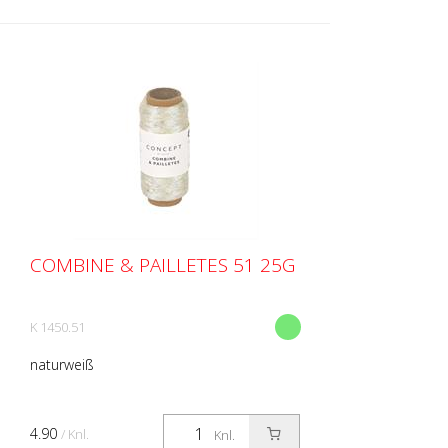
COMBINE & PAILLETES 51 25G
K 1450.51
naturweiß
4.90
/ Knl.
Knl.