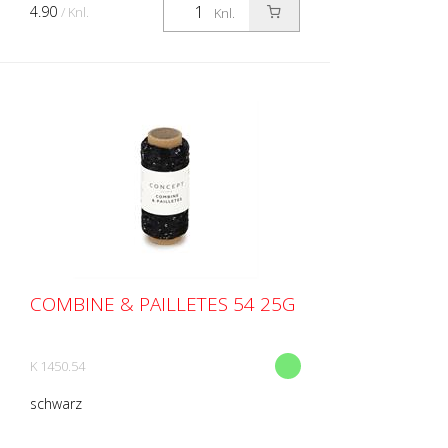
4.90
/ Knl.
Knl.
COMBINE & PAILLETES 54 25G
K 1450.54
schwarz