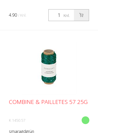
4.90
/ Knl.
Knl.
COMBINE & PAILLETES 57 25G
K 1450.57
smaragdgrün