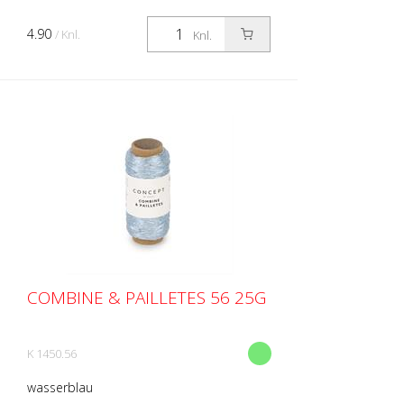
4.90
/ Knl.
Knl.
COMBINE & PAILLETES 56 25G
K 1450.56
wasserblau