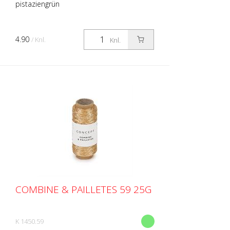
pistaziengrün
4.90
/ Knl.
Knl.
COMBINE & PAILLETES 59 25G
K 1450.59