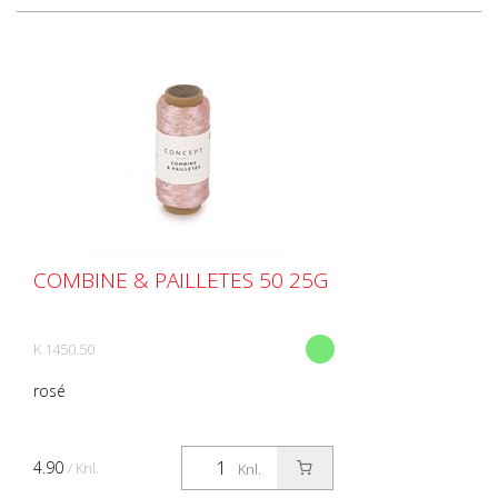
COMBINE & PAILLETES 50 25G
K 1450.50
rosé
4.90
/ Knl.
Knl.