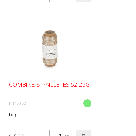
COMBINE & PAILLETES 52 25G
K 1450.52
beige
4.90
/ Knl.