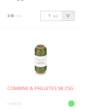
4.90
/ Knl.
Knl.
COMBINE & PAILLETES 58 25G
K 1450.58