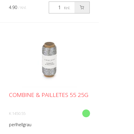
4.90
/ Knl.
Knl.
COMBINE & PAILLETES 55 25G
K 1450.55
perlhellgrau