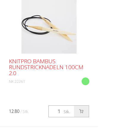
KNITPRO BAMBUS
RUNDSTRICKNADELN 100CM
2.0
NK 22261
12.80
/ Stk.
Stk.