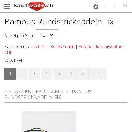
Bambus Rundstricknadeln Fix
10
Artikel pro Seite
Sortieren nach:
Art. Nr
|
Bezeichnung
|
Veröffentlichungsdatum
|
CHF
70 Artikel
1
2
3
4
5
6
7
E-SHOP
›
KNITPRO
›
BAMBUS
›
BAMBUS
RUNDSTRICKNADELN FIX