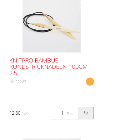
KNITPRO BAMBUS
RUNDSTRICKNADELN 100CM
2.5
NK 22263
12.80
/ Stk.
Stk.