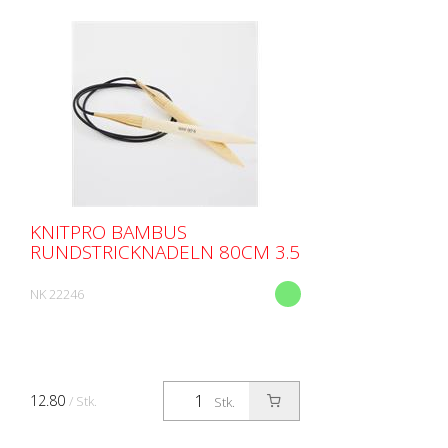
KNITPRO BAMBUS
RUNDSTRICKNADELN 80CM 3.5
NK 22246
12.80
/ Stk.
Stk.