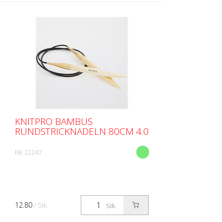
KNITPRO BAMBUS
RUNDSTRICKNADELN 80CM 4.0
NK 22247
12.80
/ Stk.
Stk.