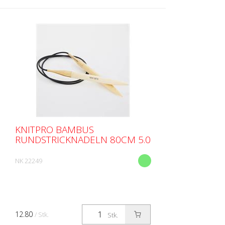
KNITPRO BAMBUS
RUNDSTRICKNADELN 80CM 5.0
NK 22249
12.80
/ Stk.
Stk.