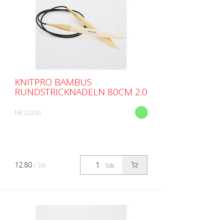
KNITPRO BAMBUS
RUNDSTRICKNADELN 80CM 2.0
NK 22241
12.80
/ Stk.
Stk.