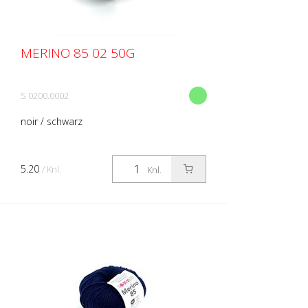
MERINO 85 02 50G
S 0200.0002
noir / schwarz
5.20
/ Knl.
Knl.