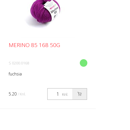
MERINO 85 168 50G
S 0200.0168
fuchsia
5.20
/ Knl.
Knl.