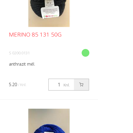
MERINO 85 131 50G
S 0200.0131
anthrazit mél.
5.20
/ Knl.
Knl.