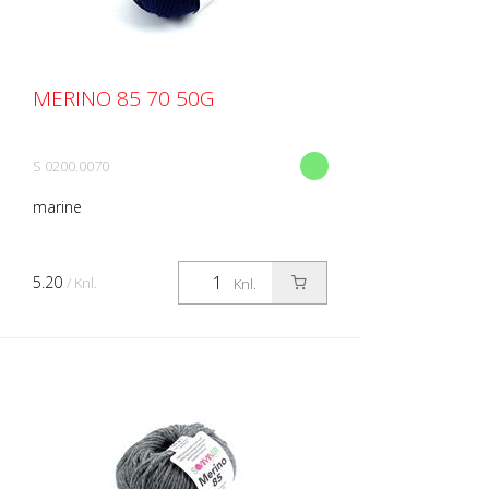
MERINO 85 70 50G
S 0200.0070
marine
5.20
/ Knl.
Knl.