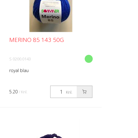
MERINO 85 143 50G
S 0200.0143
royal blau
5.20
/ Knl.
Knl.