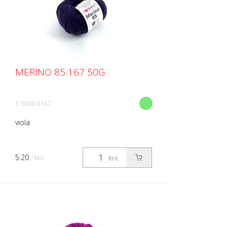
MERINO 85 167 50G
S 0200.0167
viola
5.20
/ Knl.
Knl.