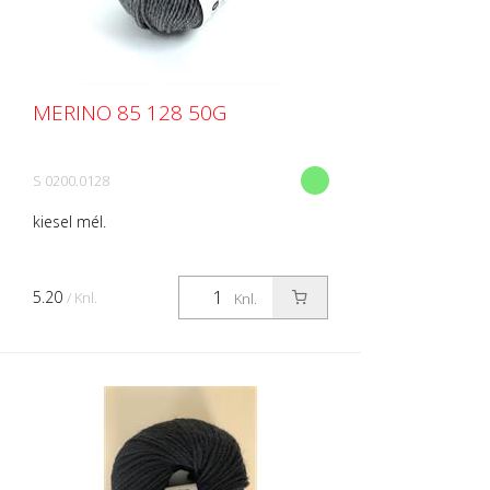
MERINO 85 128 50G
S 0200.0128
kiesel mél.
5.20
/ Knl.
Knl.