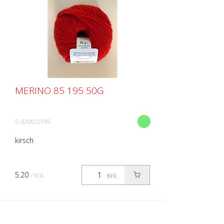
MERINO 85 195 50G
S 0200.0195
kirsch
5.20
/ Knl.
Knl.