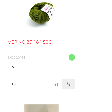
MERINO 85 184 50G
S 0200.0184
anis
5.20
/ Knl.
Knl.