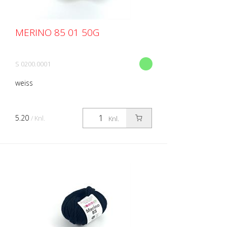
MERINO 85 01 50G
S 0200.0001
weiss
5.20
/ Knl.
Knl.