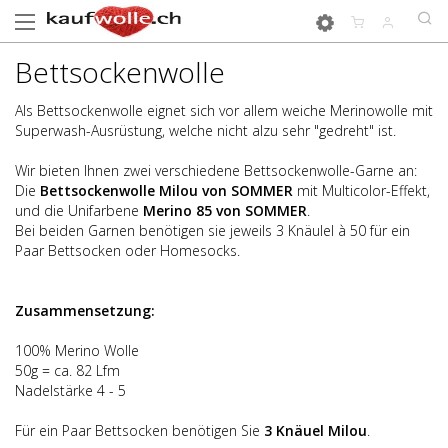
Bettsockenwolle
Als Bettsockenwolle eignet sich vor allem weiche Merinowolle mit
Superwash-Ausrüstung, welche nicht alzu sehr "gedreht" ist.
Wir bieten Ihnen zwei verschiedene Bettsockenwolle-Garne an:
Die
Bettsockenwolle Milou von SOMMER
mit Multicolor-Effekt,
und die Unifarbene
Merino 85 von SOMMER
.
Bei beiden Garnen benötigen sie jeweils 3 Knäulel à 50 für ein
Paar Bettsocken oder Homesocks.
Zusammensetzung:
100% Merino Wolle
50g = ca. 82 Lfm
Nadelstärke 4 - 5
Für ein Paar Bettsocken benötigen Sie
3 Kn
ä
uel Milou
.