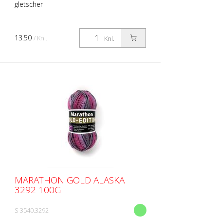
gletscher
13.50
/ Knl.
Knl.
MARATHON GOLD ALASKA
3292 100G
S 3540.3292