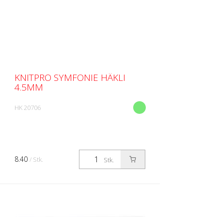
KNITPRO SYMFONIE HÄKLI
4.5MM
HK 20706
8.40
/ Stk.
Stk.