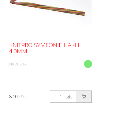
KNITPRO SYMFONIE HÄKLI
4.0MM
HK 20705
8.40
/ Stk.
Stk.