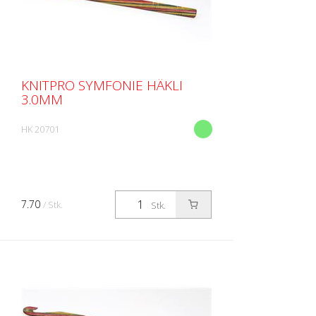
KNITPRO SYMFONIE HÄKLI
3.0MM
HK 20701
7.70
/ Stk.
Stk.