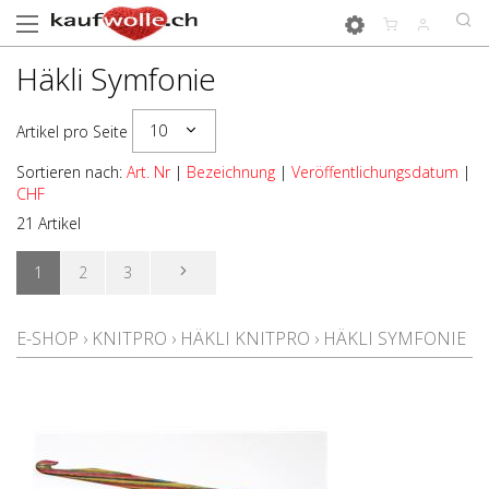
Häkli Symfonie
10
Artikel pro Seite
Sortieren nach:
Art. Nr
|
Bezeichnung
|
Veröffentlichungsdatum
|
CHF
21 Artikel
1
2
3
E-SHOP
›
KNITPRO
›
HÄKLI KNITPRO
›
HÄKLI SYMFONIE