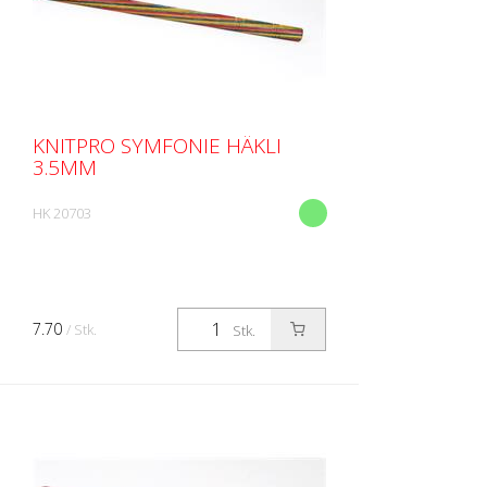
KNITPRO SYMFONIE HÄKLI
3.5MM
HK 20703
7.70
/ Stk.
Stk.