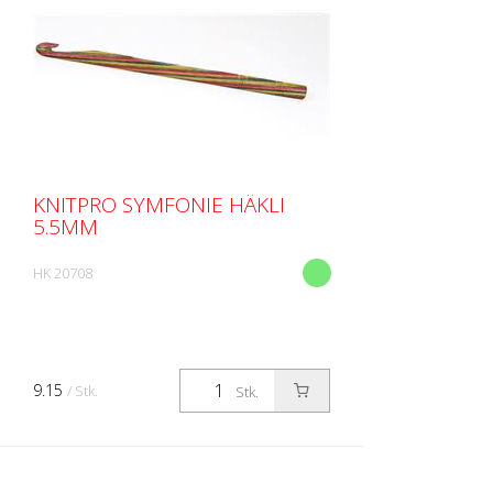
KNITPRO SYMFONIE HÄKLI
5.5MM
HK 20708
9.15
/ Stk.
Stk.