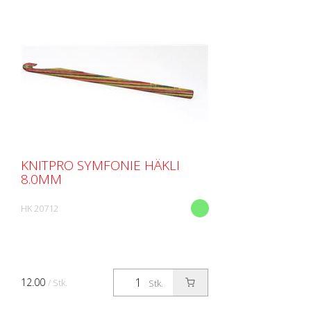
KNITPRO SYMFONIE HÄKLI
8.0MM
HK 20712
12.00
/ Stk.
Stk.