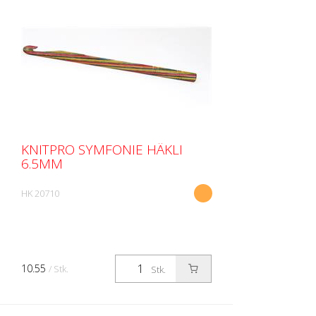
KNITPRO SYMFONIE HÄKLI
6.5MM
HK 20710
10.55
/ Stk.
Stk.