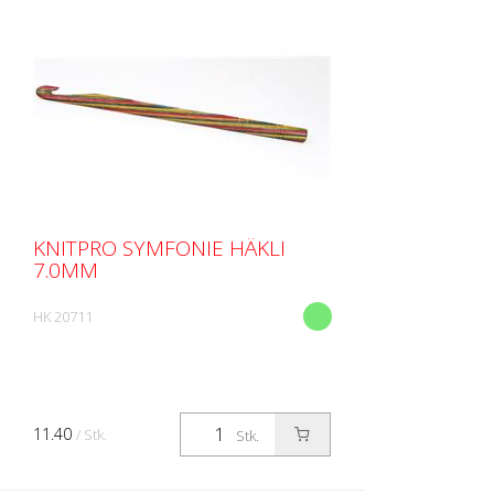
KNITPRO SYMFONIE HÄKLI
7.0MM
HK 20711
11.40
/ Stk.
Stk.