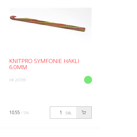
KNITPRO SYMFONIE HÄKLI
6.0MM
HK 20709
10.55
/ Stk.
Stk.