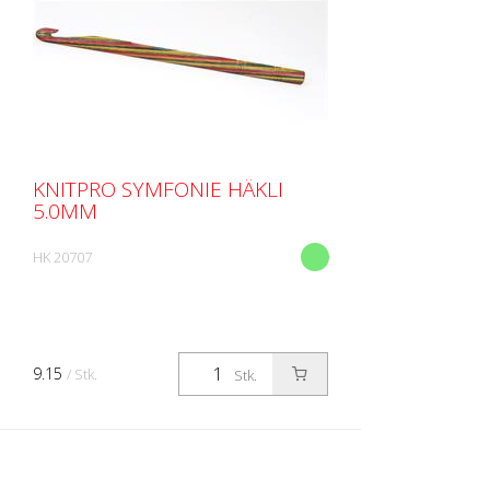
KNITPRO SYMFONIE HÄKLI
5.0MM
HK 20707
9.15
/ Stk.
Stk.