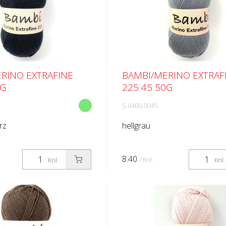
RINO EXTRAFINE
BAMBI/MERINO EXTRAF
0G
225 45 50G
S 0400.0045
rz
hellgrau
8.40
/ Knl.
Knl.
Knl.