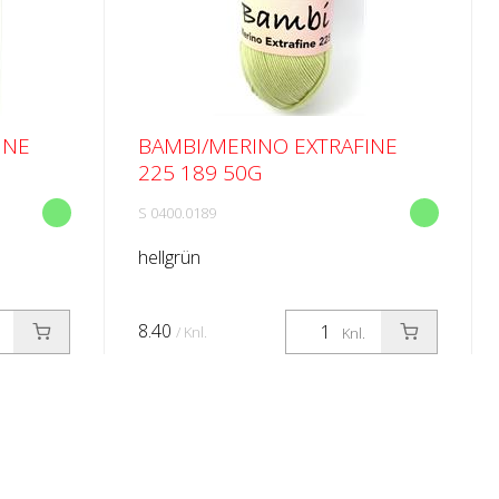
INE
BAMBI/MERINO EXTRAFINE
225 189 50G
S 0400.0189
hellgrün
8.40
/ Knl.
Knl.