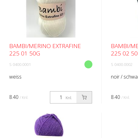
BAMBI/MERINO EXTRAFINE
BAMBI/ME
225 01 50G
225 02 5
S 0400.0001
S 0400.0002
weiss
noir / schwa
8.40
8.40
/ Knl.
/ Knl.
Knl.