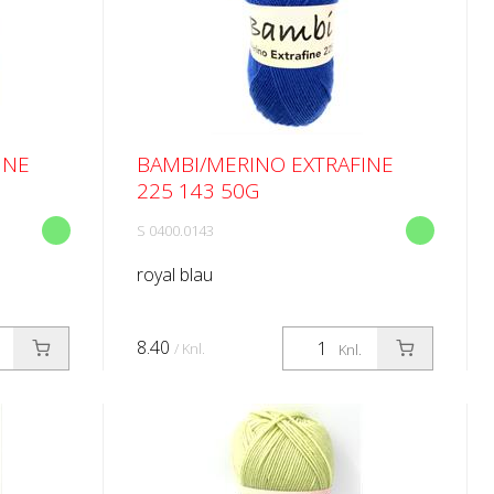
INE
BAMBI/MERINO EXTRAFINE
225 143 50G
S 0400.0143
royal blau
8.40
/ Knl.
Knl.