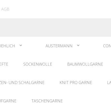
ATIA
N°1 Sockwool Flamenco
The Vegan Bag
Dreamz Nadel- und
AGB
The Vegan Bag Color
Häklisets
ere
Husky
Combine & Shine
bserien
Comet
OEHLICH
AUSTERMANN
CON
EFTE
SOCKENWOLLE
BAUMWOLLGARNE
EN- UND SCHALGARNE
KNIT PRO GARNE
L
UFGARNE
TASCHENGARNE