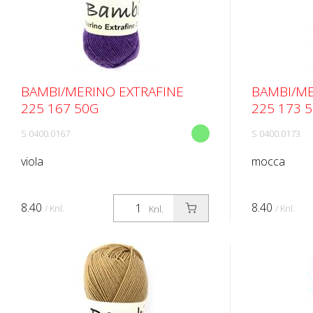
BAMBI/MERINO EXTRAFINE
BAMBI/ME
225 167 50G
225 173 
S 0400.0167
S 0400.0173
viola
mocca
8.40
8.40
/ Knl.
/ Knl.
Knl.