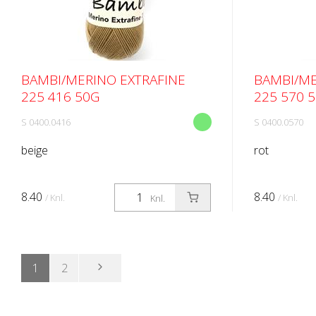
BAMBI/MERINO EXTRAFINE
BAMBI/ME
225 416 50G
225 570 
S 0400.0416
S 0400.0570
beige
rot
8.40
8.40
/ Knl.
/ Knl.
Knl.
1
2