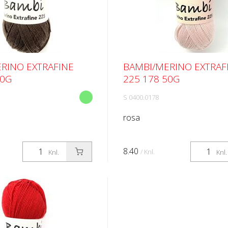
RINO EXTRAFINE
BAMBI/MERINO EXTRAF
50G
225 178 50G
S 0400.0178
rosa
8.40
/ Knl.
Knl.
Knl.