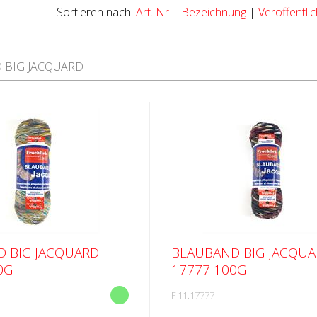
Sortieren nach:
Art. Nr
|
Bezeichnung
|
Veröffentl
 BIG JACQUARD
 BIG JACQUARD
BLAUBAND BIG JACQU
0G
17777 100G
F 11.17777