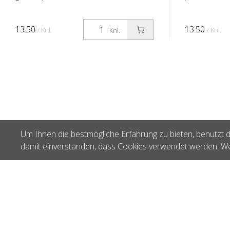
13.50
13.50
/ Knl.
/ Knl.
Knl.
Um Ihnen die bestmögliche Erfahrung zu bieten, benutzt d
damit einverstanden, dass Cookies verwendet werden. We