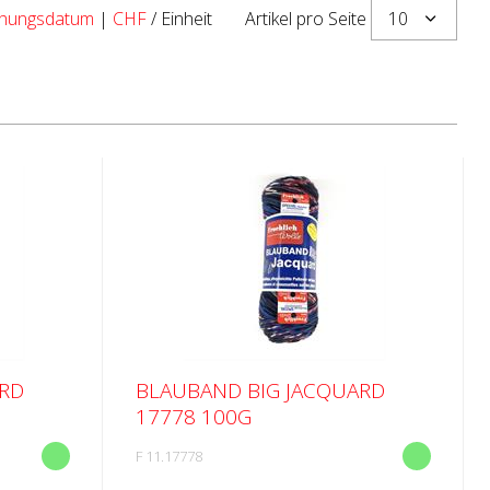
10
ichungsdatum
|
CHF
/ Einheit
Artikel pro Seite
ARD
BLAUBAND BIG JACQUARD
17778 100G
F 11.17778