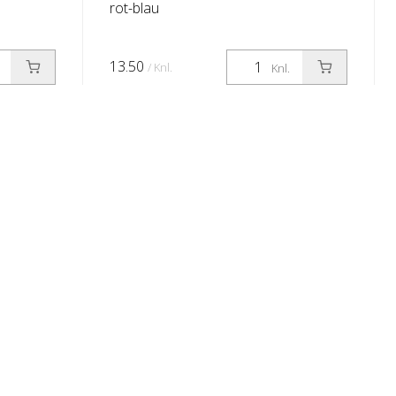
rot-blau
13.50
/ Knl.
Knl.