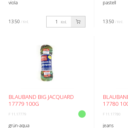
viola
pastell
13.50
13.50
/ Knl.
/ Knl.
Knl.
BLAUBAND BIG JACQUARD
BLAUBAND
17779 100G
17780 10
F 11.17779
F 11.17780
grün-aqua
jeans