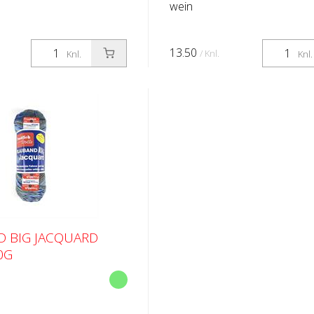
wein
13.50
/ Knl.
Knl.
Knl.
 BIG JACQUARD
0G