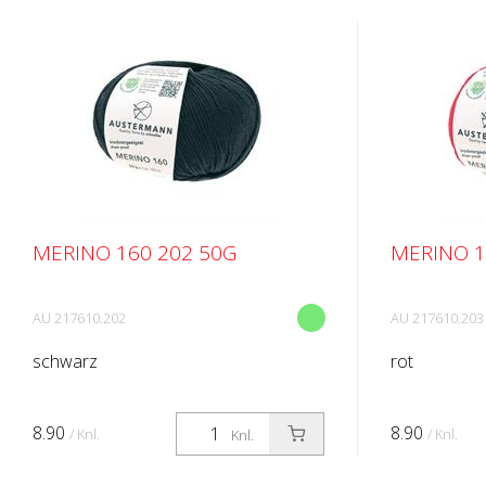
MERINO 160 202 50G
MERINO 1
AU 217610.202
AU 217610.203
schwarz
rot
8.90
8.90
/ Knl.
/ Knl.
Knl.