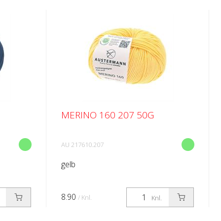
MERINO 160 207 50G
AU 217610.207
gelb
8.90
/ Knl.
Knl.