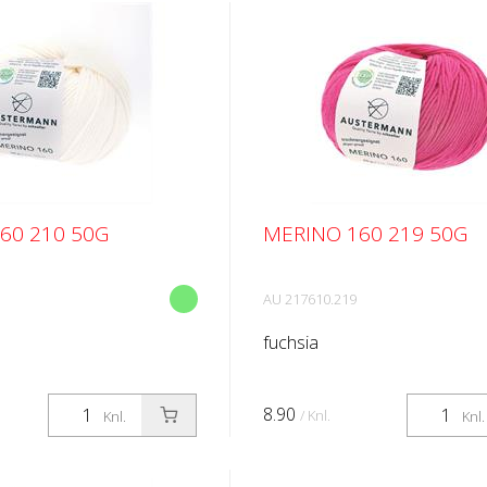
60 210 50G
MERINO 160 219 50G
AU 217610.219
fuchsia
8.90
/ Knl.
Knl.
Knl.