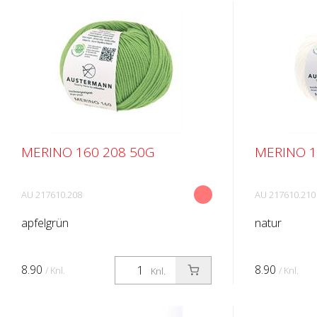
MERINO 160 208 50G
MERINO 1
AU 217610.208
AU 217610.210
apfelgrün
natur
8.90
8.90
/ Knl.
/ Knl.
Knl.