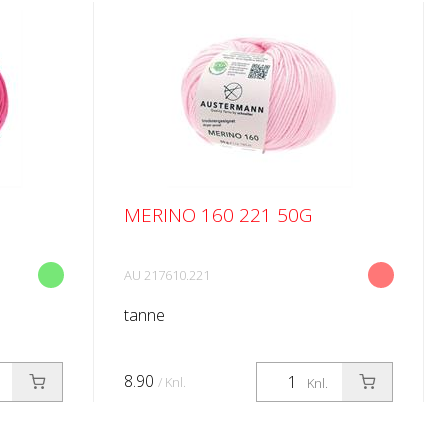
MERINO 160 221 50G
AU 217610.221
tanne
8.90
/ Knl.
Knl.