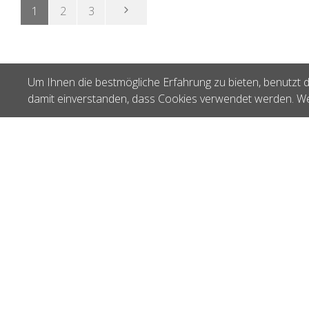
1
2
3
Um Ihnen die bestmögliche Erfahrung zu bieten, benutzt d
damit einverstanden, dass Cookies verwendet werden. We
Impressum
|
AGB
|
Datenschutz
| © by
kaufwolle.ch
|
blu