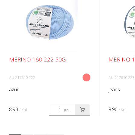
MERINO 160 222 50G
MERINO 1
AU 217610.222
AU 217610.223
azur
jeans
8.90
8.90
/ Knl.
/ Knl.
Knl.