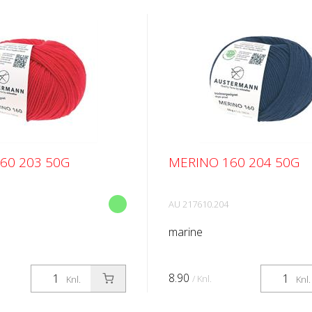
60 203 50G
MERINO 160 204 50G
AU 217610.204
marine
8.90
/ Knl.
Knl.
Knl.