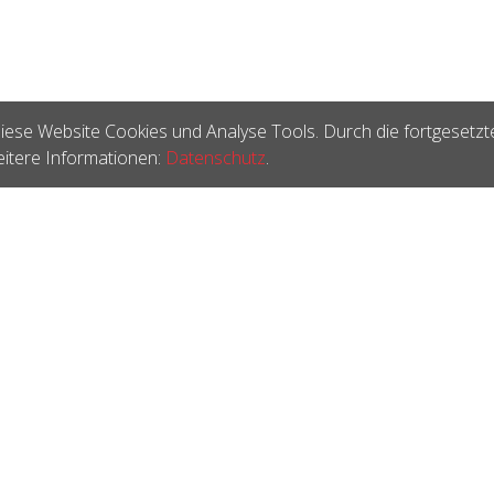
iese Website Cookies und Analyse Tools. Durch die fortgesetzt
itere Informationen:
Datenschutz
.
®
e office
E-Shop - Developed by
CompuTech