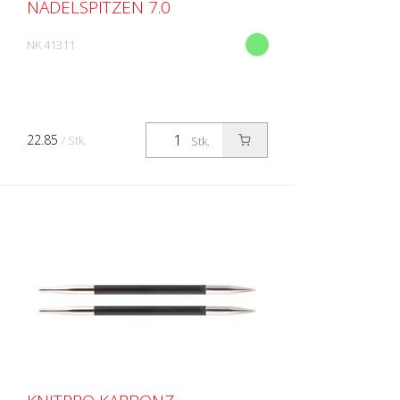
NADELSPITZEN 7.0
NK 41311
22.85
/ Stk.
Stk.