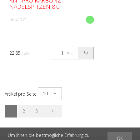
KNITPRO KARBONZ
NADELSPITZEN 8.0
NK 41312
22.85
/ Stk.
Stk.
10
Artikel pro Seite
1
2
3
Um Ihnen die bestmögliche Erfahrung zu
OK