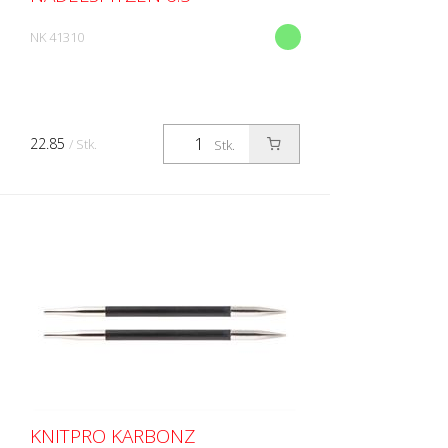
NK 41310
22.85
/ Stk.
Stk.
KNITPRO KARBONZ