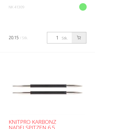
NK 41309
20.15
/ Stk.
Stk.
KNITPRO KARBONZ
NADELSPITZEN 6.5