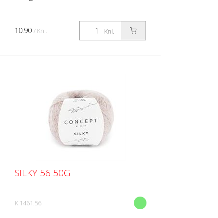
10.90
/ Knl.
Knl.
SILKY 56 50G
K 1461.56