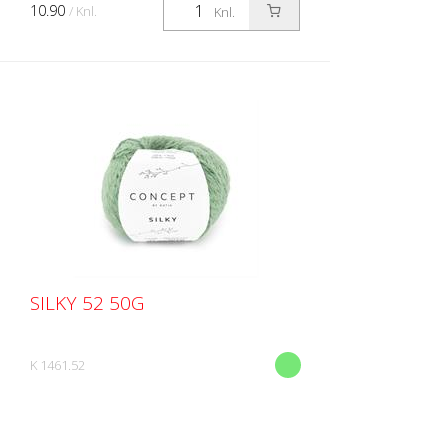
10.90
/ Knl.
Knl.
SILKY 52 50G
K 1461.52