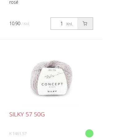
rosé
10.90
/ Knl.
Knl.
SILKY 57 50G
K 1461.57