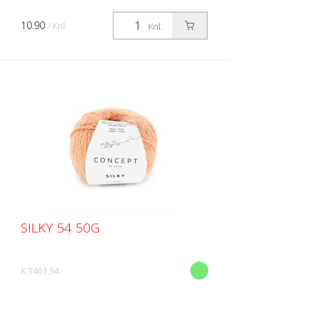
10.90
/ Knl.
Knl.
SILKY 54 50G
K 1461.54