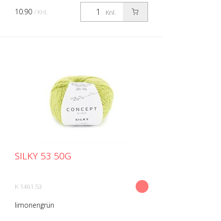
10.90
/ Knl.
Knl.
SILKY 53 50G
K 1461.53
limonengrün