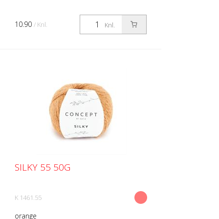
10.90
/ Knl.
Knl.
SILKY 55 50G
K 1461.55
orange