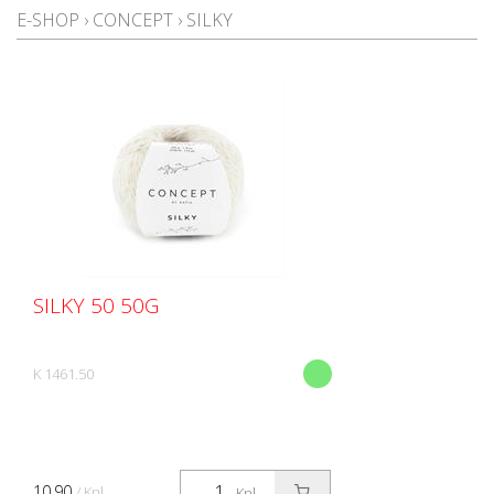
E-SHOP
›
CONCEPT
›
SILKY
SILKY 50 50G
K 1461.50
10.90
/ Knl.
Knl.