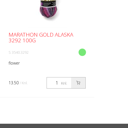
MARATHON GOLD ALASKA
3292 100G
S 3540.3292
flower
13.50
/ Knl.
Knl.