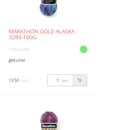
MARATHON GOLD ALASKA
3289 100G
S 3540.3289
gletscher
13.50
/ Knl.
Knl.