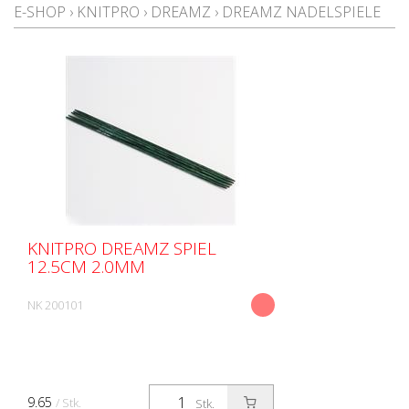
E-SHOP
›
KNITPRO
›
DREAMZ
›
DREAMZ NADELSPIELE
KNITPRO DREAMZ SPIEL
12.5CM 2.0MM
NK 200101
9.65
/ Stk.
Stk.