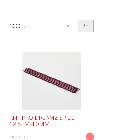
10.80
/ Stk.
Stk.
KNITPRO DREAMZ SPIEL
12.5CM 4.0MM
NK 200109