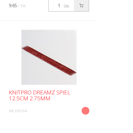
9.65
/ Stk.
Stk.
KNITPRO DREAMZ SPIEL
12.5CM 2.75MM
NK 200104