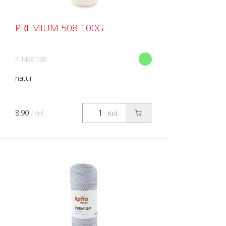
PREMIUM 508 100G
K 1438.508
natur
8.90
/ Knl.
Knl.