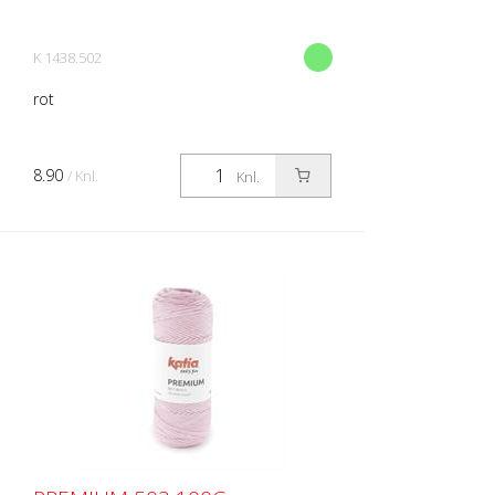
K 1438.502
rot
8.90
/ Knl.
Knl.