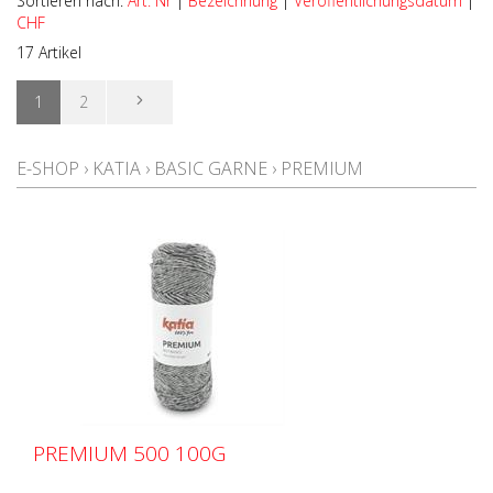
Sortieren nach:
Art. Nr
|
Bezeichnung
|
Veröffentlichungsdatum
|
CHF
17 Artikel
1
2
E-SHOP
›
KATIA
›
BASIC GARNE
›
PREMIUM
PREMIUM 500 100G