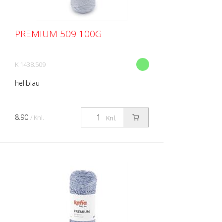
PREMIUM 509 100G
K 1438.509
hellblau
8.90
/ Knl.
Knl.