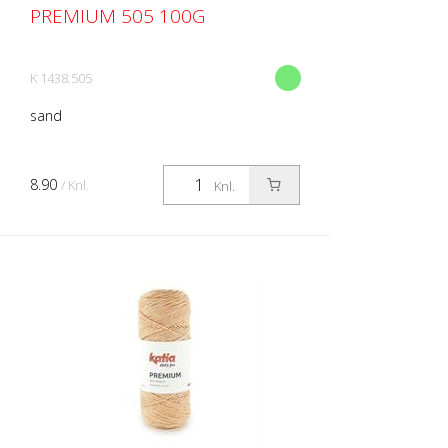
PREMIUM 505 100G
K 1438.505
sand
8.90
/ Knl.
Knl.