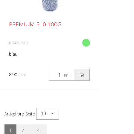
PREMIUM 510 100G
K 1438.510
blau
8.90
/ Knl.
Knl.
10
Artikel pro Seite
1
2