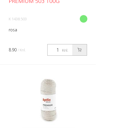
PREMIUM 503 100G
K 1438.503
rosa
8.90
/ Knl.
Knl.