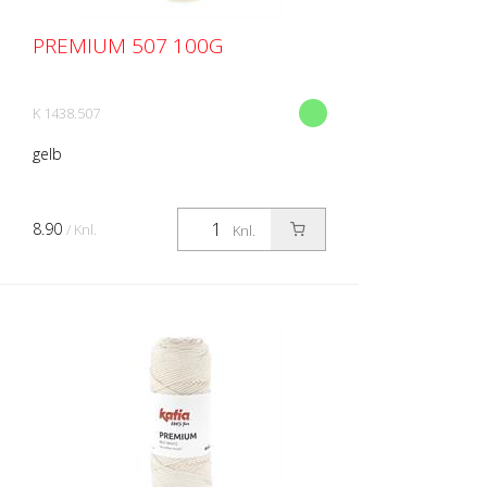
PREMIUM 507 100G
K 1438.507
gelb
8.90
/ Knl.
Knl.