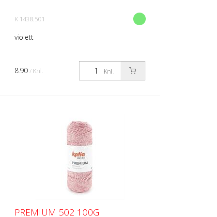
K 1438.501
violett
8.90
/ Knl.
Knl.
PREMIUM 502 100G