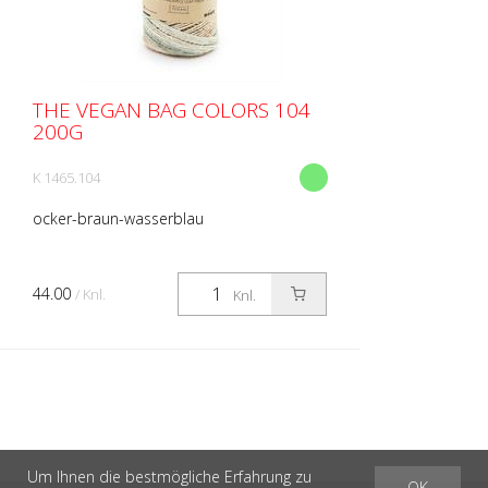
THE VEGAN BAG COLORS 104
200G
K 1465.104
ocker-braun-wasserblau
44.00
/ Knl.
Knl.
Um Ihnen die bestmögliche Erfahrung zu
OK