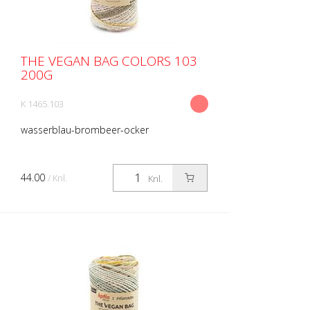
THE VEGAN BAG COLORS 103
200G
K 1465.103
wasserblau-brombeer-ocker
44.00
/ Knl.
Knl.