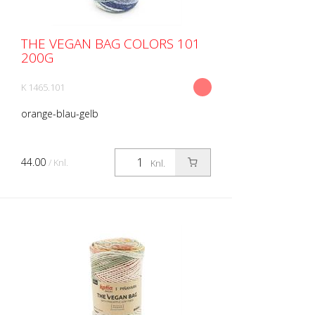
THE VEGAN BAG COLORS 101
200G
K 1465.101
orange-blau-gelb
44.00
/ Knl.
Knl.