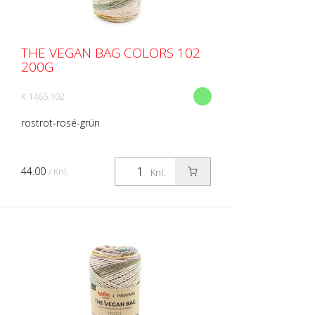
THE VEGAN BAG COLORS 102
200G
K 1465.102
rostrot-rosé-grün
44.00
/ Knl.
Knl.