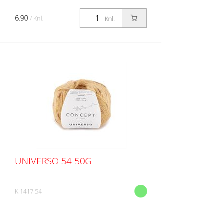
6.90
/ Knl.
Knl.
UNIVERSO 54 50G
K 1417.54