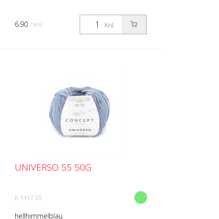
6.90
/ Knl.
Knl.
UNIVERSO 55 50G
K 1417.55
hellhimmelblau