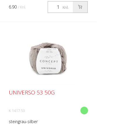
6.90
/ Knl.
Knl.
UNIVERSO 53 50G
K 1417.53
steingrau-silber