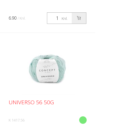
6.90
/ Knl.
Knl.
UNIVERSO 56 50G
K 1417.56