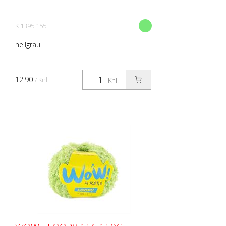
K 1395.155
hellgrau
12.90
/ Knl.
Knl.