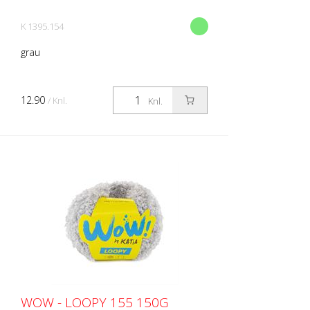
K 1395.154
grau
12.90
/ Knl.
Knl.
WOW - LOOPY 155 150G