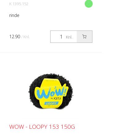
K 1395.152
rinde
12.90
/ Knl.
Knl.
WOW - LOOPY 153 150G