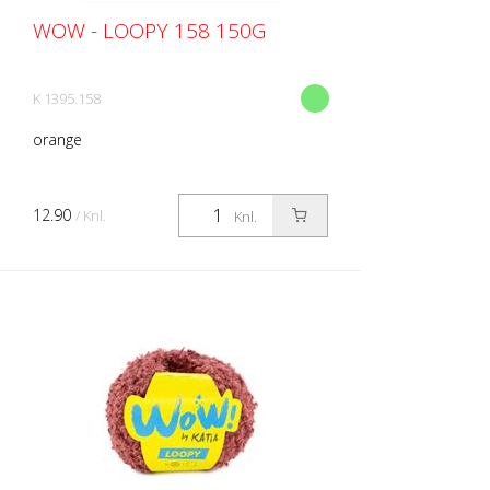
WOW - LOOPY 158 150G
K 1395.158
orange
12.90
/ Knl.
Knl.