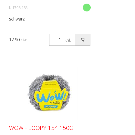
K 1395.153
schwarz
12.90
/ Knl.
Knl.
WOW - LOOPY 154 150G