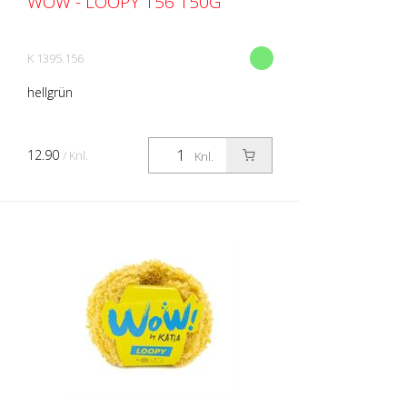
WOW - LOOPY 156 150G
K 1395.156
hellgrün
12.90
/ Knl.
Knl.