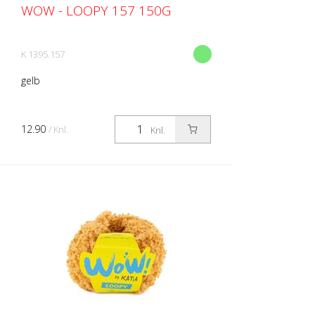
WOW - LOOPY 157 150G
K 1395.157
gelb
12.90
/ Knl.
Knl.