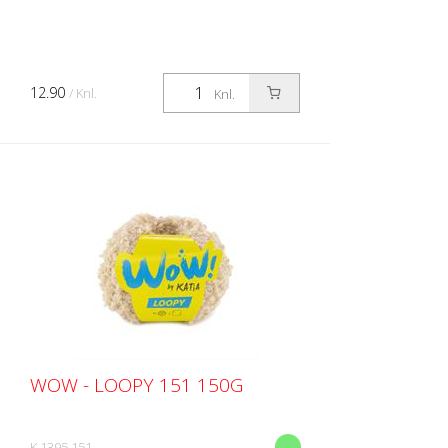
12.90
/ Knl.
Knl.
WOW - LOOPY 151 150G
K 1395.151