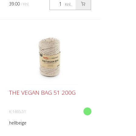
39.00
/ Knl.
Knl.
THE VEGAN BAG 51 200G
K 1465.51
hellbeige