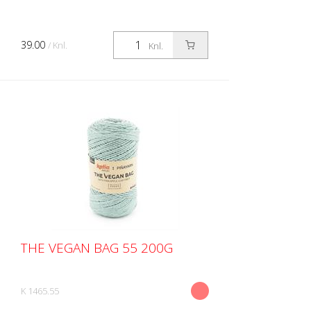
39.00
/ Knl.
Knl.
THE VEGAN BAG 55 200G
K 1465.55