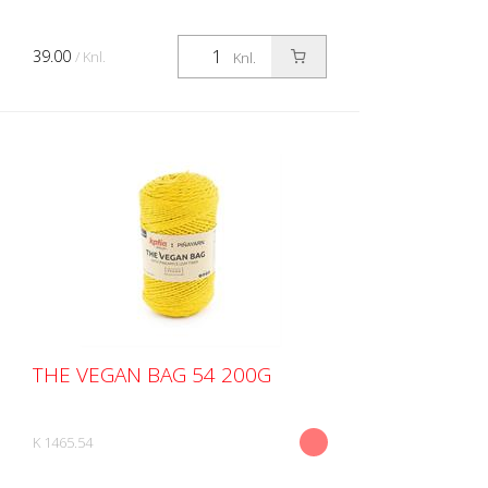
39.00
/ Knl.
Knl.
THE VEGAN BAG 54 200G
K 1465.54