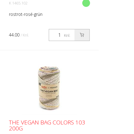
K 1465.102
rostrot-rosé-grün
44.00
/ Knl.
Knl.
THE VEGAN BAG COLORS 103
200G