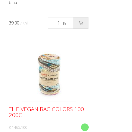
blau
39.00
/ Knl.
Knl.
THE VEGAN BAG COLORS 100
200G
K 1465.100