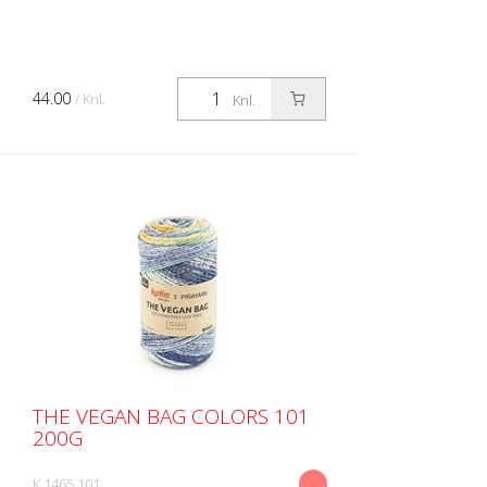
44.00
/ Knl.
Knl.
THE VEGAN BAG COLORS 101
200G
K 1465.101