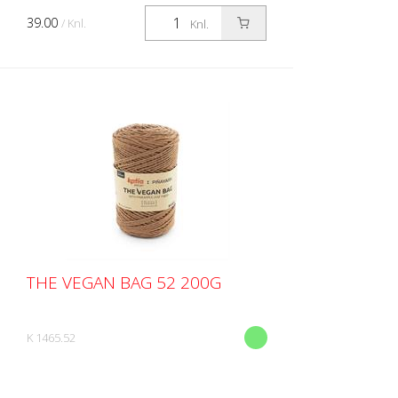
39.00
/ Knl.
Knl.
THE VEGAN BAG 52 200G
K 1465.52