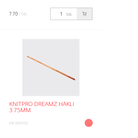
7.70
/ Stk.
Stk.
KNITPRO DREAMZ HÄKLI
3.75MM
HK 600102