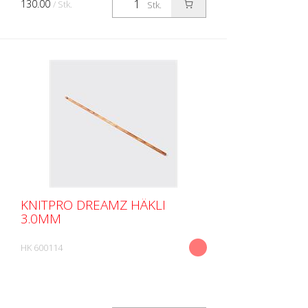
130.00
/ Stk.
Stk.
Reissverschlus...
KNITPRO DREAMZ HÄKLI
3.0MM
HK 600114