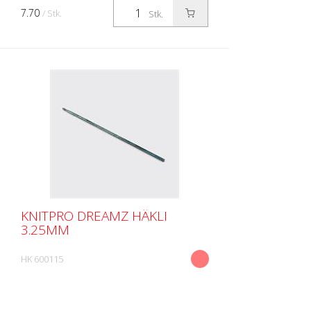
7.70
/ Stk.
Stk.
KNITPRO DREAMZ HÄKLI
3.25MM
HK 600115