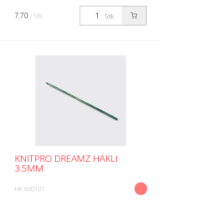
7.70
/ Stk.
Stk.
KNITPRO DREAMZ HÄKLI
3.5MM
HK 600101