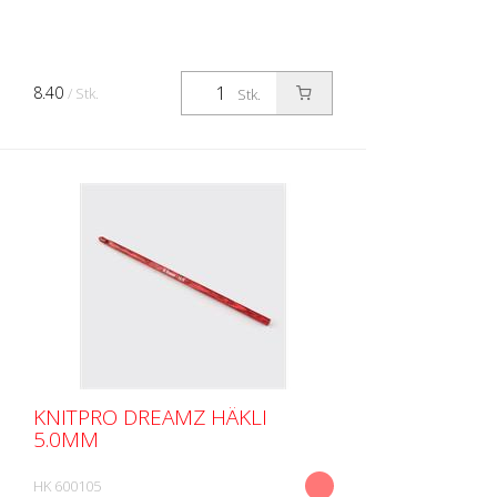
8.40
/ Stk.
Stk.
KNITPRO DREAMZ HÄKLI
5.0MM
HK 600105