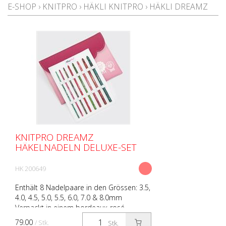
E-SHOP
›
KNITPRO
›
HÄKLI KNITPRO
›
HÄKLI DREAMZ
KNITPRO DREAMZ
HÄKELNADELN DELUXE-SET
HK 200649
Enthält 8 Nadelpaare in den Grössen: 3.5,
4.0, 4.5, 5.0, 5.5, 6.0, 7.0 & 8.0mm
Verpackt in einem bordeaux-rosé-
farbenen Stoff-Etui mit Magnetverschluss.
79.00
/ Stk.
Stk.