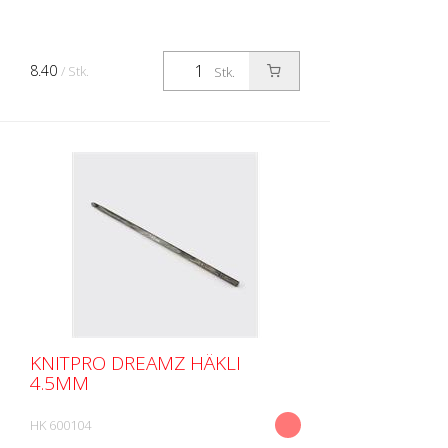
8.40
/ Stk.
Stk.
KNITPRO DREAMZ HÄKLI
4.5MM
HK 600104