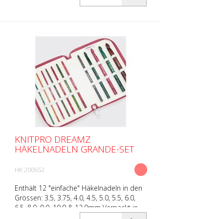
Ersatzartikel für...
KNITPRO DREAMZ
HÄKELNADELN GRANDE-SET
HK 200652
Enthält 12 "einfache" Häkelnadeln in den
Grössen: 3.5, 3.75, 4.0, 4.5, 5.0, 5.5, 6.0,
6.5, 8.0, 9.0, 10.0 & 12.0mm Verpackt in
einem bordeaux-rosé-farbenen