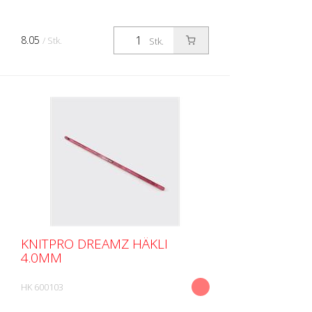
8.05
/ Stk.
Stk.
KNITPRO DREAMZ HÄKLI
4.0MM
HK 600103