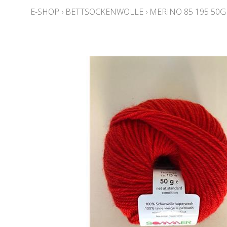
E-SHOP
›
BETTSOCKENWOLLE
›
MERINO 85 195 50G