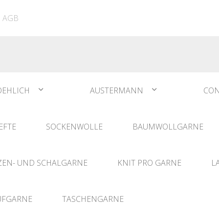
ATIA
N°1 Sockwool Flamenco
The Vegan Bag
Dreamz Nadel- und
AGB
The Vegan Bag Color
Häklisets
ere
Husky
Combine & Shine
bserien
Comet
OEHLICH
AUSTERMANN
CON
EFTE
SOCKENWOLLE
BAUMWOLLGARNE
EN- UND SCHALGARNE
KNIT PRO GARNE
L
UFGARNE
TASCHENGARNE