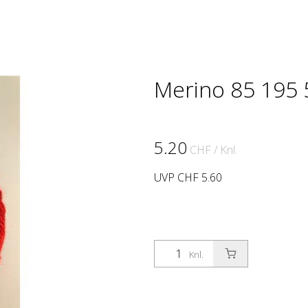
Merino 85 195 
5.20
CHF
/ Knl.
UVP CHF 5.60
Knl.