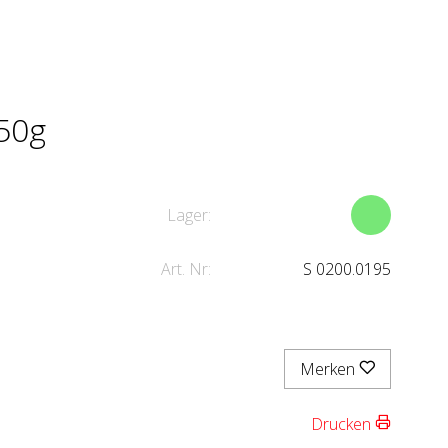
50g
Lager:
Art. Nr:
S 0200.0195
Merken
Drucken