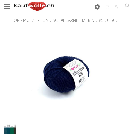
E-SHOP
›
MÜTZEN- UND SCHALGARNE
›
MERINO 85 70 50G