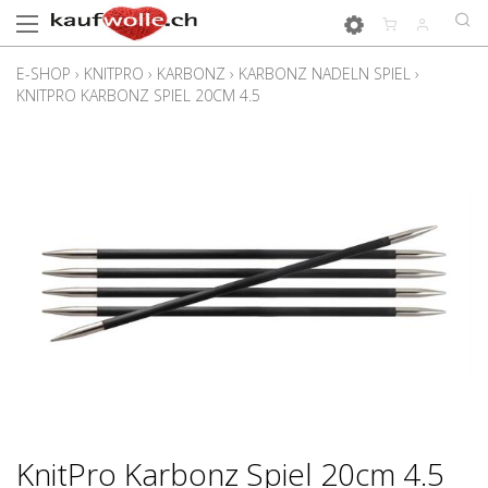
E-SHOP
›
KNITPRO
›
KARBONZ
›
KARBONZ NADELN SPIEL
›
KNITPRO KARBONZ SPIEL 20CM 4.5
KnitPro Karbonz Spiel 20cm 4.5