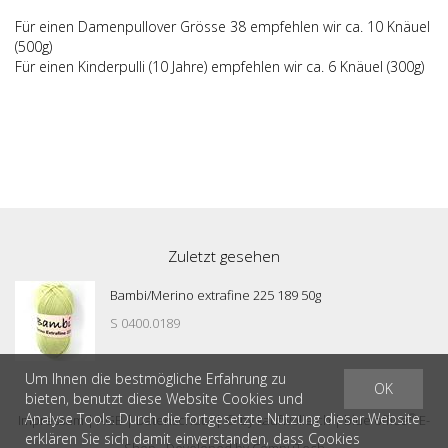
Für einen Damenpullover Grösse 38 empfehlen wir ca. 10 Knäuel
(500g)
Für einen Kinderpulli (10 Jahre) empfehlen wir ca. 6 Knäuel (300g)
Zuletzt gesehen
Bambi/Merino extrafine 225 189 50g
S 0400.0189
Um Ihnen die bestmögliche Erfahrung zu
OK
bieten, benutzt diese Website Cookies und
Analyse Tools. Durch die fortgesetzte Nutzung dieser Website
®
Impressum
|
AGB
|
Datenschutz
| © by
kaufwolle.ch
|
blue office
E-
erklären Sie sich damit einverstanden, dass Cookies