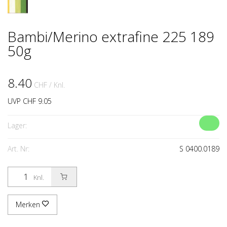
Bambi/Merino extrafine 225 189
50g
8.40
CHF
/ Knl.
UVP CHF 9.05
Lager:
Art. Nr:
S 0400.0189
Knl.
Merken