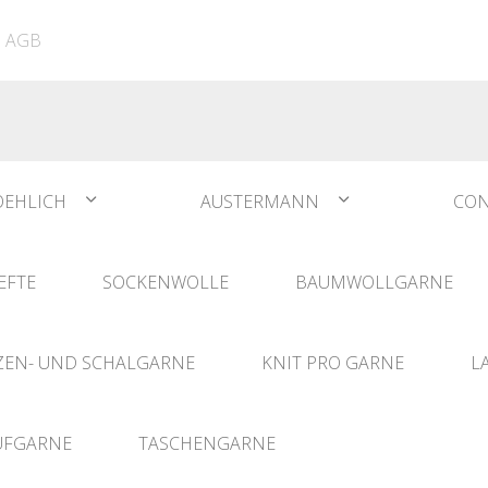
ATIA
N°1 Sockwool Flamenco
The Vegan Bag
Dreamz Nadel- und
AGB
The Vegan Bag Color
Häklisets
ere
Husky
Combine & Shine
bserien
Comet
OEHLICH
AUSTERMANN
CON
EFTE
SOCKENWOLLE
BAUMWOLLGARNE
EN- UND SCHALGARNE
KNIT PRO GARNE
L
UFGARNE
TASCHENGARNE