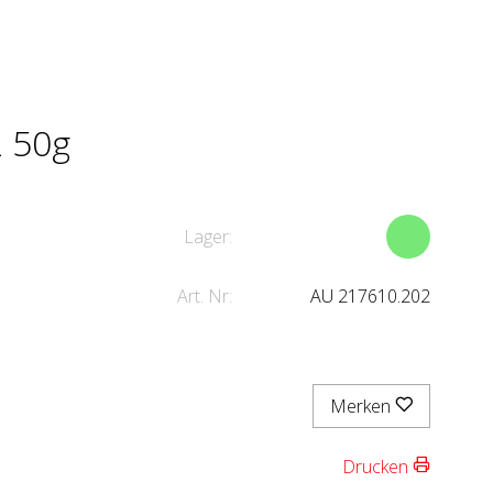
 50g
Lager:
Art. Nr:
AU 217610.202
Merken
Drucken