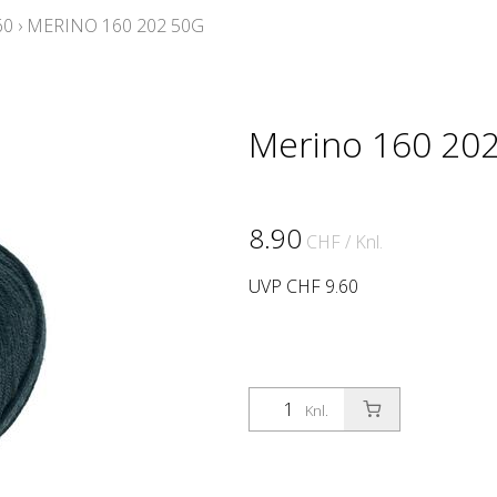
60
›
MERINO 160 202 50G
Merino 160 202
8.90
CHF
/ Knl.
UVP CHF 9.60
Knl.