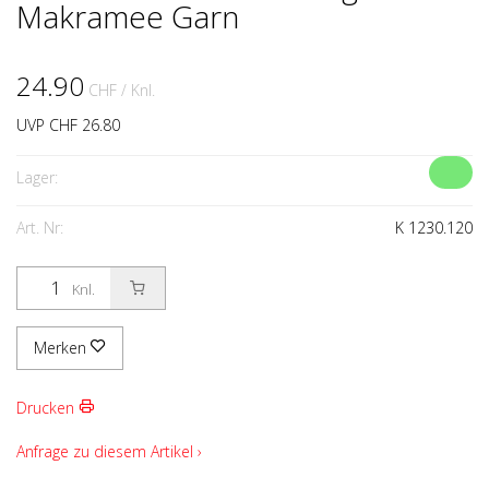
Makramee Garn
24.90
CHF
/ Knl.
UVP CHF 26.80
Lager:
Art. Nr:
K 1230.120
Knl.
Merken
Drucken
Anfrage zu diesem Artikel ›