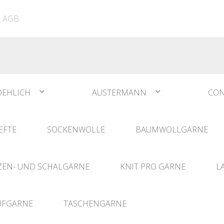
ATIA
N°1 Sockwool Flamenco
The Vegan Bag
Dreamz Nadel- und
AGB
The Vegan Bag Color
Häklisets
ere
Husky
Combine & Shine
bserien
Comet
OEHLICH
AUSTERMANN
CON
EFTE
SOCKENWOLLE
BAUMWOLLGARNE
EN- UND SCHALGARNE
KNIT PRO GARNE
L
UFGARNE
TASCHENGARNE