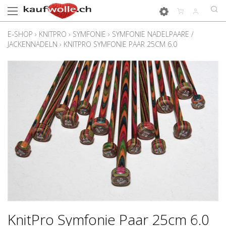
E-SHOP
›
KNITPRO
›
SYMFONIE
›
SYMFONIE NADELPAARE /
JACKENNADELN
›
KNITPRO SYMFONIE PAAR 25CM 6.0
KnitPro Symfonie Paar 25cm 6.0