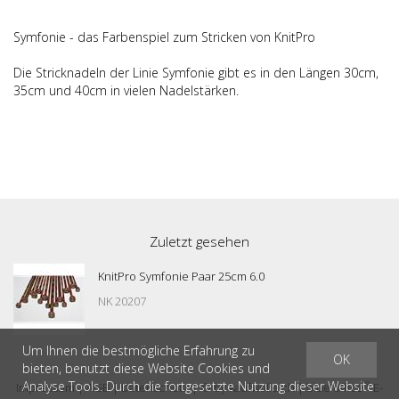
Symfonie - das Farbenspiel zum Stricken von KnitPro
Die Stricknadeln der Linie Symfonie gibt es in den Längen 30cm,
35cm und 40cm in vielen Nadelstärken.
Zuletzt gesehen
KnitPro Symfonie Paar 25cm 6.0
NK 20207
Um Ihnen die bestmögliche Erfahrung zu
OK
bieten, benutzt diese Website Cookies und
Analyse Tools. Durch die fortgesetzte Nutzung dieser Website
®
Impressum
|
AGB
|
Datenschutz
| © by
kaufwolle.ch
|
blue office
E-