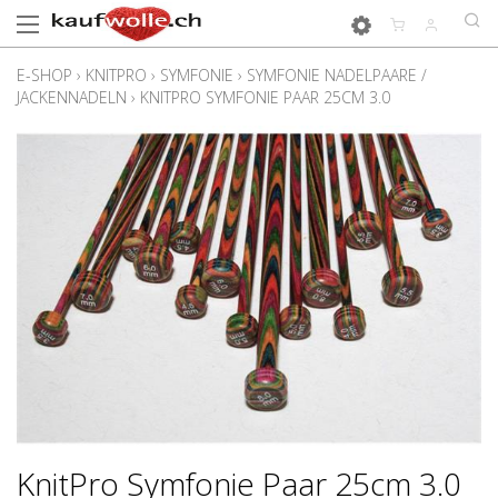
E-SHOP
›
KNITPRO
›
SYMFONIE
›
SYMFONIE NADELPAARE /
JACKENNADELN
›
KNITPRO SYMFONIE PAAR 25CM 3.0
KnitPro Symfonie Paar 25cm 3.0