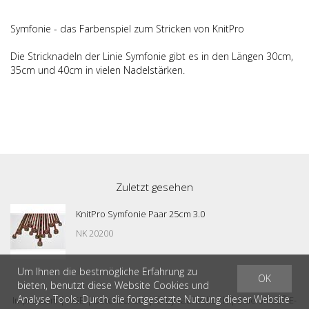
Symfonie - das Farbenspiel zum Stricken von KnitPro
Die Stricknadeln der Linie Symfonie gibt es in den Längen 30cm,
35cm und 40cm in vielen Nadelstärken.
Zuletzt gesehen
KnitPro Symfonie Paar 25cm 3.0
NK 20200
Um Ihnen die bestmögliche Erfahrung zu
OK
bieten, benutzt diese Website Cookies und
Analyse Tools. Durch die fortgesetzte Nutzung dieser Website
®
Impressum
|
AGB
|
Datenschutz
| © by
kaufwolle.ch
|
blue office
E-