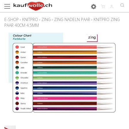
E-SHOP
›
KNITPRO
›
ZING
›
ZING NADELN PAAR
›
KNITPRO ZING
PAAR 40CM 4.5MM