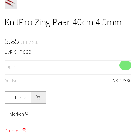
KnitPro Zing Paar 40cm 4.5mm
5.85
CHF
/ Stk.
UVP CHF 6.30
Lager:
Art. Nr:
NK 47330
Stk.
Merken
Drucken