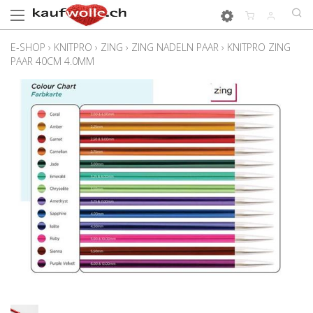
E-SHOP
›
KNITPRO
›
ZING
›
ZING NADELN PAAR
›
KNITPRO ZING
PAAR 40CM 4.0MM