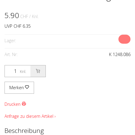
5.90
CHF
/ Knl.
UVP CHF 6.35
Lager:
Art. Nr:
K 1248.086
Knl.
Merken
Drucken
Anfrage zu diesem Artikel ›
Beschreibung