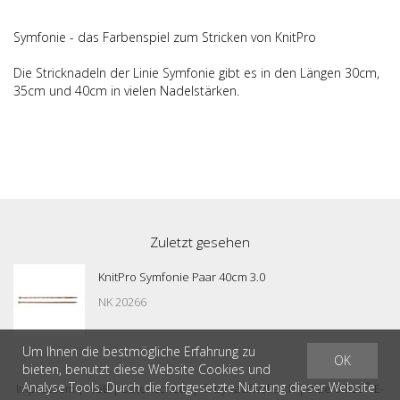
Symfonie - das Farbenspiel zum Stricken von KnitPro
Die Stricknadeln der Linie Symfonie gibt es in den Längen 30cm,
35cm und 40cm in vielen Nadelstärken.
Zuletzt gesehen
KnitPro Symfonie Paar 40cm 3.0
NK 20266
Um Ihnen die bestmögliche Erfahrung zu
OK
bieten, benutzt diese Website Cookies und
Analyse Tools. Durch die fortgesetzte Nutzung dieser Website
®
Impressum
|
AGB
|
Datenschutz
| © by
kaufwolle.ch
|
blue office
E-