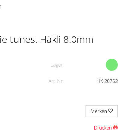
M
ie tunes. Häkli 8.0mm
Lager:
Art. Nr:
HK 20752
Merken
Drucken