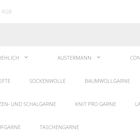
ATIA
N°1 Sockwool Flamenco
The Vegan Bag
Dreamz Nadel- und
AGB
The Vegan Bag Color
Häklisets
ere
Husky
Combine & Shine
bserien
Comet
OEHLICH
AUSTERMANN
CON
EFTE
SOCKENWOLLE
BAUMWOLLGARNE
EN- UND SCHALGARNE
KNIT PRO GARNE
L
UFGARNE
TASCHENGARNE