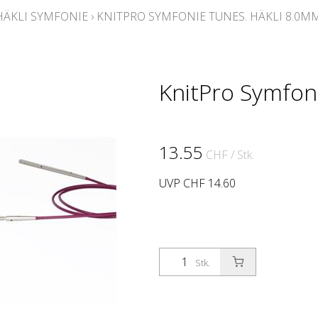
HÄKLI SYMFONIE
›
KNITPRO SYMFONIE TUNES. HÄKLI 8.0M
KnitPro Symfon
13.55
CHF
/ Stk.
UVP CHF 14.60
Stk.