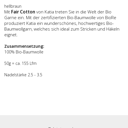
hellbraun
Mit
Fair Cotton
von Katia treten Sie in die Welt der Bio
Garne ein. Mit der zertifizierten Bio-Baumwolle von BioRe
produziert Katia ein wundersch
ö
nes, hochwertiges Bio-
Baumwollgarn, welches sich ideal zum Stricken und H
ä
keln
eignet.
Zusammensetzung:
100% Bio-Baumwolle
50g = ca. 155 Lfm
Nadelstärke 2.5 - 3.5