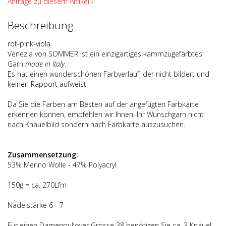
Anfrage zu diesem Artikel ›
Beschreibung
rot-pink-viola
Venezia von SOMMER ist ein einzigartiges kammzugefärbtes
Garn
made in Italy
.
Es hat einen wunderschönen Farbverlauf, der nicht bildert und
keinen Rapport aufweist.
Da Sie die Farben am Besten auf der angefügten Farbkarte
erkennen können, empfehlen wir Ihnen, Ihr Wunschgarn nicht
nach Knäuelbild sondern nach Farbkarte auszusuchen.
Zusammensetzung:
53% Merino Wolle - 47% Polyacryl
150g = ca. 270Lfm
Nadelstärke 6 - 7
Für einen Damenpullover Grösse 38 benötigen Sie ca. 3 Knäuel