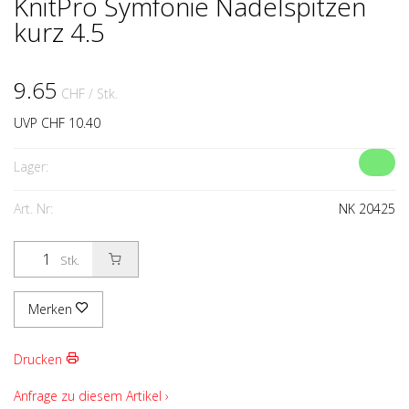
KnitPro Symfonie Nadelspitzen
kurz 4.5
9.65
CHF
/ Stk.
UVP CHF 10.40
Lager:
Art. Nr:
NK 20425
Stk.
Merken
Drucken
Anfrage zu diesem Artikel ›