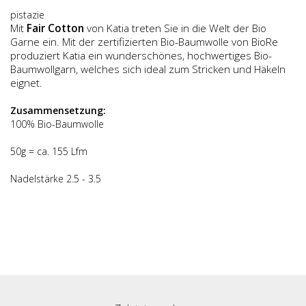
pistazie
Mit
Fair Cotton
von Katia treten Sie in die Welt der Bio
Garne ein. Mit der zertifizierten Bio-Baumwolle von BioRe
produziert Katia ein wundersch
ö
nes, hochwertiges Bio-
Baumwollgarn, welches sich ideal zum Stricken und H
ä
keln
eignet.
Zusammensetzung:
100% Bio-Baumwolle
50g = ca. 155 Lfm
Nadelstärke 2.5 - 3.5