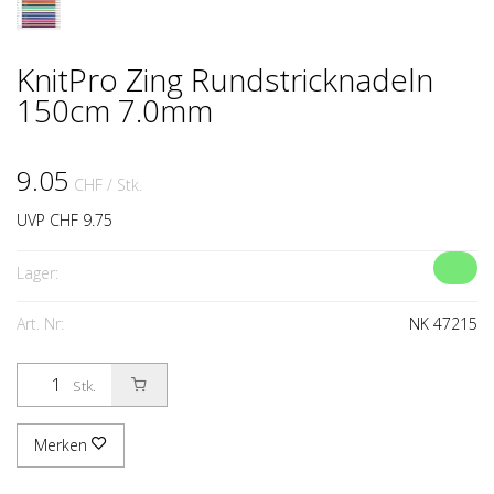
KnitPro Zing Rundstricknadeln
150cm 7.0mm
9.05
CHF
/ Stk.
UVP CHF 9.75
Lager:
Art. Nr:
NK 47215
Stk.
Merken