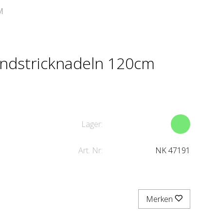
M
undstricknadeln 120cm
Lager:
Art. Nr:
NK 47191
Merken