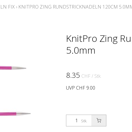
LN FIX
›
KNITPRO ZING RUNDSTRICKNADELN 120CM 5.0M
KnitPro Zing R
5.0mm
8.35
CHF
/ Stk.
UVP CHF 9.00
Stk.