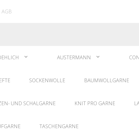
ATIA
N°1 Sockwool Flamenco
The Vegan Bag
Dreamz Nadel- und
AGB
The Vegan Bag Color
Häklisets
ere
Husky
Combine & Shine
bserien
Comet
OEHLICH
AUSTERMANN
CON
EFTE
SOCKENWOLLE
BAUMWOLLGARNE
EN- UND SCHALGARNE
KNIT PRO GARNE
L
UFGARNE
TASCHENGARNE