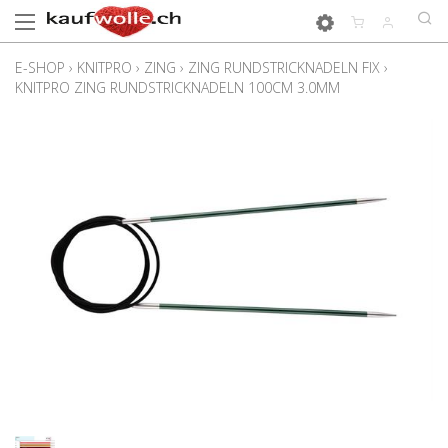
E-SHOP
›
KNITPRO
›
ZING
›
ZING RUNDSTRICKNADELN FIX
›
KNITPRO ZING RUNDSTRICKNADELN 100CM 3.0MM