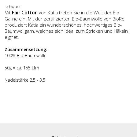
schwarz
Mit
Fair Cotton
von Katia treten Sie in die Welt der Bio
Garne ein. Mit der zertifizierten Bio-Baumwolle von BioRe
produziert Katia ein wundersch
ö
nes, hochwertiges Bio-
Baumwollgarn, welches sich ideal zum Stricken und H
ä
keln
eignet.
Zusammensetzung:
100% Bio-Baumwolle
50g = ca. 155 Lfm
Nadelstärke 2.5 - 3.5