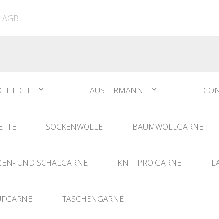
ATIA
N°1 Sockwool Flamenco
The Vegan Bag
Dreamz Nadel- und
AGB
The Vegan Bag Color
Häklisets
ere
Husky
Combine & Shine
bserien
Comet
OEHLICH
AUSTERMANN
CON
EFTE
SOCKENWOLLE
BAUMWOLLGARNE
EN- UND SCHALGARNE
KNIT PRO GARNE
L
UFGARNE
TASCHENGARNE