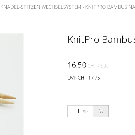
KNADEL-SPITZEN WECHSELSYSTEM
›
KNITPRO BAMBUS NA
KnitPro Bambus
16.50
CHF
/ Stk.
UVP CHF 17.75
Stk.