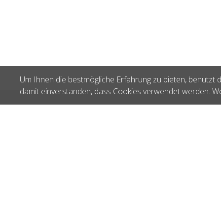
Um Ihnen die bestmögliche Erfahrung zu bieten, benutzt d
damit einverstanden, dass Cookies verwendet werden. We
Zuletzt gesehen
KnitPro Bambus
Nadelspitzen 9.0
NK 22411