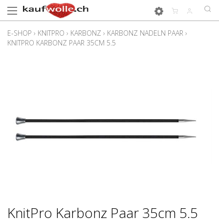
E-SHOP
›
KNITPRO
›
KARBONZ
›
KARBONZ NADELN PAAR
›
KNITPRO KARBONZ PAAR 35CM 5.5
KnitPro Karbonz Paar 35cm 5.5