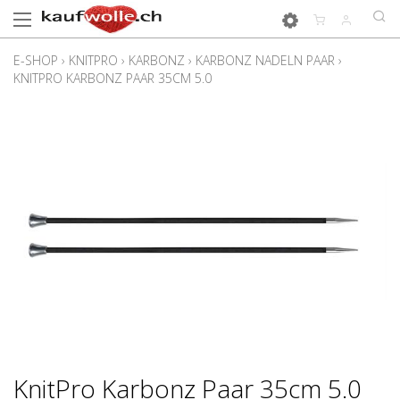
E-SHOP
›
KNITPRO
›
KARBONZ
›
KARBONZ NADELN PAAR
›
KNITPRO KARBONZ PAAR 35CM 5.0
KnitPro Karbonz Paar 35cm 5.0