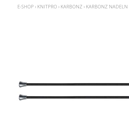
E-SHOP
›
KNITPRO
›
KARBONZ
›
KARBONZ NADELN 