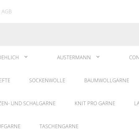
ATIA
N°1 Sockwool Flamenco
The Vegan Bag
Dreamz Nadel- und
AGB
The Vegan Bag Color
Häklisets
ere
Husky
Combine & Shine
bserien
Comet
OEHLICH
AUSTERMANN
CON
EFTE
SOCKENWOLLE
BAUMWOLLGARNE
EN- UND SCHALGARNE
KNIT PRO GARNE
L
UFGARNE
TASCHENGARNE