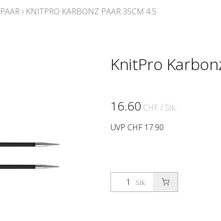
PAAR
›
KNITPRO KARBONZ PAAR 35CM 4.5
KnitPro Karbon
16.60
CHF
/ Stk.
UVP CHF 17.90
Stk.