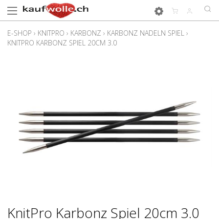
E-SHOP
›
KNITPRO
›
KARBONZ
›
KARBONZ NADELN SPIEL
›
KNITPRO KARBONZ SPIEL 20CM 3.0
KnitPro Karbonz Spiel 20cm 3.0