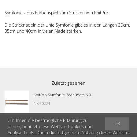
Symfonie - das Farbenspiel zum Stricken von KnitPro
Die Stricknadeln der Linie Symfonie gibt es in den Längen 30cm,
35cm und 40cm in vielen Nadelstärken.
Zuletzt gesehen
KnitPro Symfonie Paar 35cm 6.0
NK 20221
Um Ihnen die bestmögliche Erfahrung zu
OK
bieten, benutzt diese Website Cookies und
Analyse Tools. Durch die fortgesetzte Nutzung dieser Website
®
Impressum
|
AGB
|
Datenschutz
| © by
kaufwolle.ch
|
blue office
E-