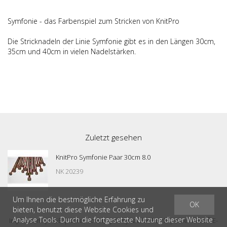
Symfonie - das Farbenspiel zum Stricken von KnitPro
Die Stricknadeln der Linie Symfonie gibt es in den Längen 30cm,
35cm und 40cm in vielen Nadelstärken.
Zuletzt gesehen
KnitPro Symfonie Paar 30cm 8.0
NK 20239
Um Ihnen die bestmögliche Erfahrung zu
OK
bieten, benutzt diese Website Cookies und
Analyse Tools. Durch die fortgesetzte Nutzung dieser Website
®
Impressum
|
AGB
|
Datenschutz
| © by
kaufwolle.ch
|
blue office
E-