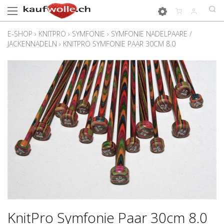
E-SHOP
›
KNITPRO
›
SYMFONIE
›
SYMFONIE NADELPAARE /
JACKENNADELN
›
KNITPRO SYMFONIE PAAR 30CM 8.0
KnitPro Symfonie Paar 30cm 8.0