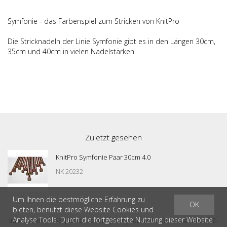
Symfonie - das Farbenspiel zum Stricken von KnitPro
Die Stricknadeln der Linie Symfonie gibt es in den Längen 30cm,
35cm und 40cm in vielen Nadelstärken.
Zuletzt gesehen
KnitPro Symfonie Paar 30cm 4.0
NK 20232
Um Ihnen die bestmögliche Erfahrung zu
OK
bieten, benutzt diese Website Cookies und
Analyse Tools. Durch die fortgesetzte Nutzung dieser Website
®
Impressum
|
AGB
|
Datenschutz
| © by
kaufwolle.ch
|
blue office
E-