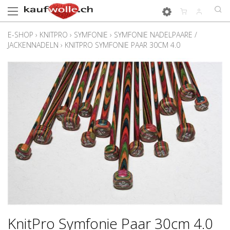
E-SHOP
›
KNITPRO
›
SYMFONIE
›
SYMFONIE NADELPAARE /
JACKENNADELN
›
KNITPRO SYMFONIE PAAR 30CM 4.0
KnitPro Symfonie Paar 30cm 4.0